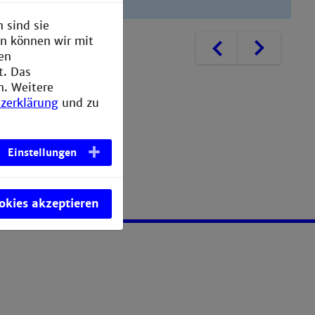
 sind sie
en können wir mit
Zurück
Weiter
den
t. Das
n. Weitere
zerklärung
und zu
Einstellungen
ookies akzeptieren