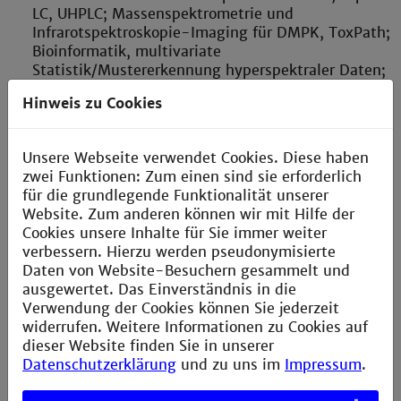
LC, UHPLC; Massenspektrometrie und
Infrarotspektroskopie-Imaging für DMPK, ToxPath;
Bioinformatik, multivariate
Statistik/Mustererkennung hyperspektraler Daten;
Applikationsentwicklung für (Bio-)Pharma-,
Hinweis zu Cookies
Chemie-, Biotech/MedTech- und
Molekulardiagnostik-Industrie, u.a. NBE-Analytik
(incl. ADCs), Lipid-/Metaboliten-Biomarker, MS-
Unsere Webseite verwendet Cookies. Diese haben
basierte Wirkstoffforschung.
zwei Funktionen: Zum einen sind sie erforderlich
für die grundlegende Funktionalität unserer
Massenspektrometrische Analytik von
Website. Zum anderen können wir mit Hilfe der
Produktionszelllinien, massenspektrometrische at-
Cookies unsere Inhalte für Sie immer weiter
line Prozessanalytik, massenspektrometrische
verbessern. Hierzu werden pseudonymisierte
Charakterisierung von Biopharmaka
Daten von Website-Besuchern gesammelt und
(Produktanalytik, Formulierungen, shelf-life usw.).
ausgewertet. Das Einverständnis in die
Verwendung der Cookies können Sie jederzeit
widerrufen. Weitere Informationen zu Cookies auf
dieser Website finden Sie in unserer
Datenschutzerklärung
und zu uns im
Impressum
.
Kontakt