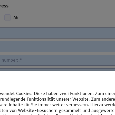
ress
Mr
n number:
*
manuel, https://www.ia.hs-
ehre/labor/laborordnung.html)
wendet Cookies. Diese haben zwei Funktionen: Zum einen
e grundlegende Funktionalität unserer Website. Zum ander
nfirm that I have read/understood the Laborator
sere Inhalte für Sie immer weiter verbessern. Hierzu wer
aten von Website-Besuchern gesammelt und ausgewerte