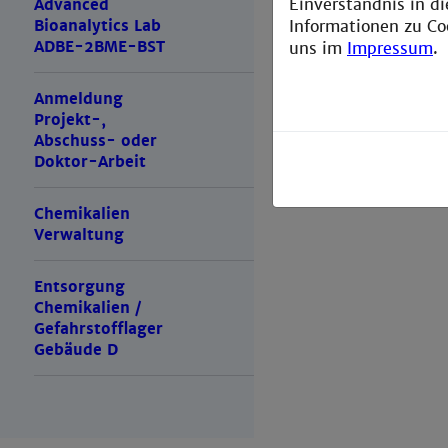
Einverständnis in d
Advanced
Informationen zu Co
Bioanalytics Lab
ADBE-2BME-BST
uns im
Impressum
.
date:
*
Anmeldung
Projekt-,
Abschuss- oder
Doktor-Arbeit
send!
Chemikalien
Verwaltung
Entsorgung
Chemikalien /
Gefahrstofflager
Gebäude D