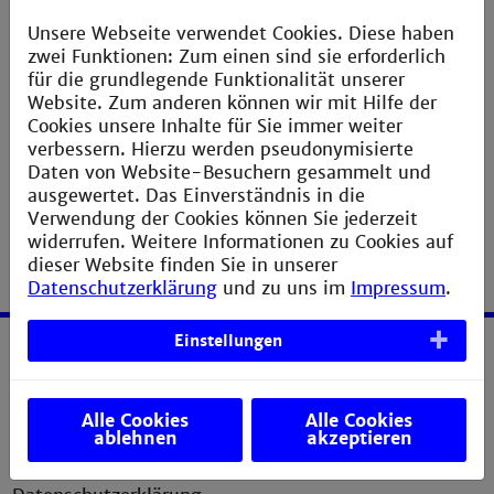
Benutzername:
iastud
Unsere Webseite verwendet Cookies. Diese haben
zwei Funktionen: Zum einen sind sie erforderlich
Kennwort:
IA-LaborXXXX
für die grundlegende Funktionalität unserer
Website. Zum anderen können wir mit Hilfe der
Cookies unsere Inhalte für Sie immer weiter
verbessern. Hierzu werden pseudonymisierte
Daten von Website-Besuchern gesammelt und
ausgewertet. Das Einverständnis in die
Verwendung der Cookies können Sie jederzeit
widerrufen. Weitere Informationen zu Cookies auf
dieser Website finden Sie in unserer
Datenschutzerklärung
und zu uns im
Impressum
.
Einstellungen
Service
Alle Cookies
Alle Cookies
Impressum
ablehnen
akzeptieren
Erklärung zur Barrierefreiheit