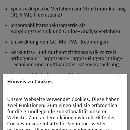
Spektroskopische Verfahren zur Strukturaufklärung
(IR, NMR, Fluoreszenz)
Ionenmobilitätsspektrometrie als
Kopplungstechnik und Online-Analyseverfahren
Entwicklung von GC-MS-IMS-Kopplungen
Herkunfts- und Authentizitätsanalytik mittels
orthogonaler Target/Non-Target-Fingerprinting-
Techniken und multivariater Datenverarbeitung
Analytical Data Sciences: Machine Learning und
Deep Learning mit analytischen Daten auf Basis
Hinweis zu Cookies
von Python, R und Matlab. Entwicklung von
Toolboxen zur Signalprozessierung und
Datenfusion orthogonaler Daten
Unsere Webseite verwendet Cookies. Diese haben
zwei Funktionen: Zum einen sind sie erforderlich
Echtzeitüberwachung von biotechnologischen
für die grundlegende Funktionalität unserer
Fermentationsprozessen mittels IMS und
Website. Zum anderen können wir mit Hilfe der
komplementärer Verfahren
Cookies unsere Inhalte für Sie immer weiter
verbessern. Hierzu werden pseudonymisierte