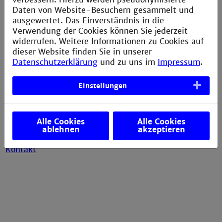
Analytik von Pflanzenschutzmitteln und
Daten von Website-Besuchern gesammelt und
organischen Spurenverunreinigungen, vor allem
ausgewertet. Das Einverständnis in die
von persistenten Umweltchemikalien
Verwendung der Cookies können Sie jederzeit
widerrufen. Weitere Informationen zu Cookies auf
dieser Website finden Sie in unserer
Datenschutzerklärung
und zu uns im
Impressum
.
Einstellungen
Kompetenzzentrum
für Chemometriegestützte
Analyse und Optimierung von Prozessen und
Alle Cookies
Alle Cookies
ablehnen
akzeptieren
Materialien
Kontakt