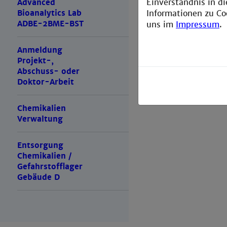
Einverständnis in d
Advanced
Informationen zu Co
Bioanalytics Lab
ADBE-2BME-BST
uns im
Impressum
.
Anmeldung
Projekt-,
Abschuss- oder
Doktor-Arbeit
Chemikalien
Verwaltung
Entsorgung
Chemikalien /
Gefahrstofflager
Gebäude D