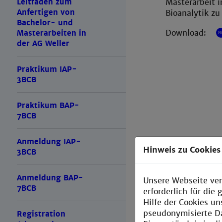
Masterarbeit i
Leitfaden zum
Anfertigen von
Bioanalytik zu
Bachelor- und
Download:
Masterarbeiten in
der AG Weller
Praktikum IAP-
3BCB
Praktikum BAP-
7BCB
Anmeldung IAP-
Hinweis zu Cookies
3BCB
Anmeldung BAP-
Unsere Webseite ver
7BCB
erforderlich für di
Hilfe der Cookies un
pseudonymisierte D
Registration