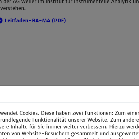
n der AG Weller im Institut für Instrumentelle Analytik u
 verstehen.
Leitfaden-BA-MA (PDF)
wendet Cookies. Diese haben zwei Funktionen: Zum einen
e grundlegende Funktionalität unserer Website. Zum ander
sere Inhalte für Sie immer weiter verbessern. Hierzu wer
aten von Website-Besuchern gesammelt und ausgewerte