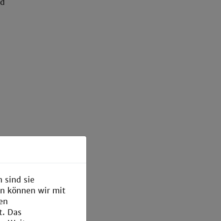
nd
 sind sie
en können wir mit
den
t. Das