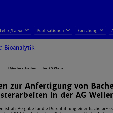
Lehre/Labor
Publikationen
Forschung
lager Gebäude D
Kernspinresonanz-Spektrometer (NMR)
Hochleistungsflüssigkeits-chromatograp
Hochleistungsdünnschicht-chromatogra
d Bioanalytik
- und Masterarbeiten in der AG Weller
en zur Anfertigung von Bach
terarbeiten in der AG Welle
en ist als Vorgabe für die Durchführung einer Bachelor- o