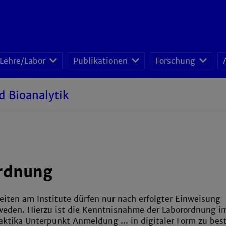
Lehre/Labor
Publikationen
Forschung
lager Gebäude D
Kernspinresonanz-Spektrometer (NMR)
Hochleistungsflüssigkeits-chromatograp
Hochleistungsdünnschicht-chromatogra
d Bioanalytik
rdnung
eiten am Institute dürfen nur nach erfolgter Einweisung
weden. Hierzu ist die Kenntnisnahme der Laborordnung i
tika Unterpunkt Anmeldung ... in digitaler Form zu best