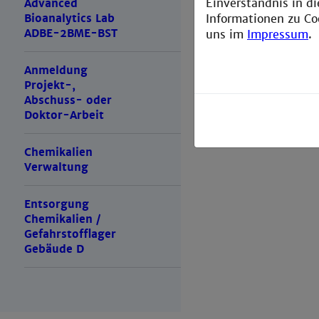
Einverständnis in d
Advanced
Informationen zu Co
Bioanalytics Lab
ADBE-2BME-BST
uns im
Impressum
.
Anmeldung
Projekt-,
Abschuss- oder
Doktor-Arbeit
Chemikalien
Verwaltung
Entsorgung
Chemikalien /
Gefahrstofflager
Gebäude D